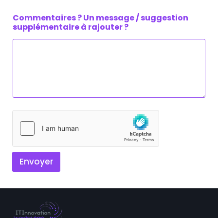
s
e
Commentaires ? Un message / suggestion
supplémentaire à rajouter ?
Envoyer