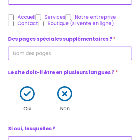
C
Accueil
Services
Notre entreprise
a
Contact
Boutique (si vente en ligne)
s
e
Des pages spéciales supplémentaires ?
*
s
à
c
o
c
h
Le site doit-il être en plusieurs langues ?
*
e
r
*
Oui
Non
Si oui, lesquelles ?