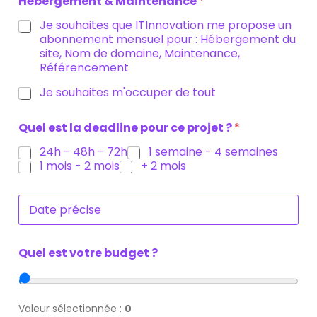
Hébergement & Maintenance
*
Je souhaites que ITInnovation me propose un
abonnement mensuel pour : Hébergement du
site, Nom de domaine, Maintenance,
Référencement
Je souhaites m'occuper de tout
Quel est la deadline pour ce projet ?
*
24h - 48h - 72h
1 semaine - 4 semaines
1 mois - 2 mois
+ 2 mois
D
a
t
e
Quel est votre budget ?
p
r
é
c
i
Valeur sélectionnée :
0