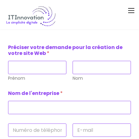
Préciser votre demande pour la création de
votre site Web
*
Prénom
Nom
c
Nom de l'entreprise
*
r
é
a
t
i
o
N
n
*
ê