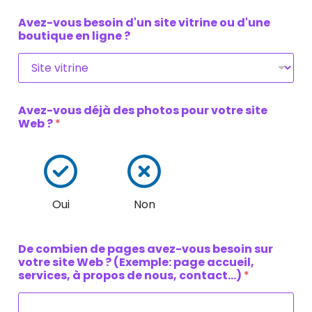
Prénom
Nom
t
r
Avez-vous besoin d'un site vitrine ou d'une
e
boutique en ligne ?
D
e
s
Avez-vous déjà des photos pour votre site
Web ?
*
Oui
Non
De combien de pages avez-vous besoin sur
votre site Web ? (Exemple: page accueil,
services, à propos de nous, contact...)
*